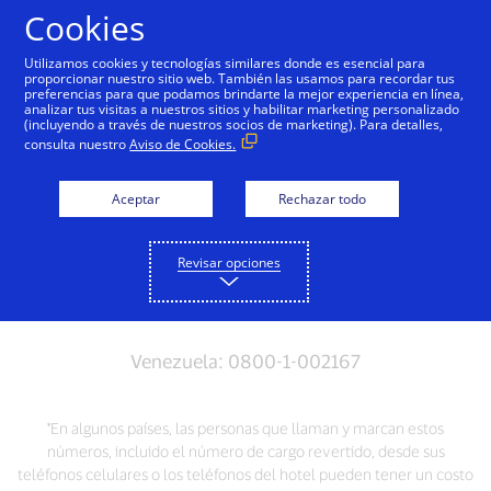
Saltar al contenido
Cookies
Utilizamos cookies y tecnologías similares donde es esencial para
proporcionar nuestro sitio web. También las usamos para recordar tus
preferencias para que podamos brindarte la mejor experiencia en línea,
Obtén ayuda
analizar tus visitas a nuestros sitios y habilitar marketing personalizado
(incluyendo a través de nuestros socios de marketing). Para detalles,
consulta nuestro
Aviso de Cookies.
¿Necesitas ayuda? Llámanos
Aceptar
Rechazar todo
Por pérdida o robo de tarjeta, por favor llámanos:
Revisar opciones
Venezuela: 0800-1-002167
*En algunos países, las personas que llaman y marcan estos
números, incluido el número de cargo revertido, desde sus
teléfonos celulares o los teléfonos del hotel pueden tener un costo