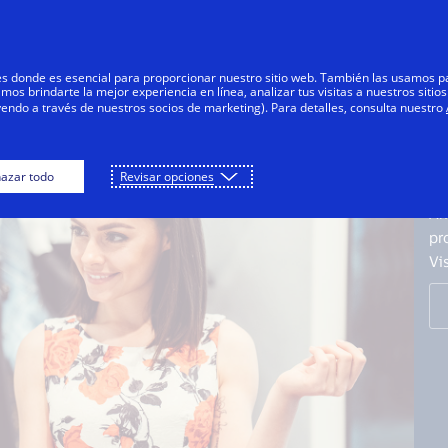
Saltar al contenido
Personas
Negocios
Innovadores
res donde es esencial para proporcionar nuestro sitio web. También las usamos p
s brindarte la mejor experiencia en línea, analizar tus visitas a nuestros sitios
yendo a través de nuestros socios de marketing). Para detalles, consulta nuestro
tas de Crédito
Tarjetas de Débito
Tarjetas Pr
azar todo
Revisar opciones
V
Ah
pr
Vi