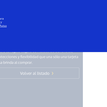
Iniciar sesión / registrarse
Todos
ara
 y
Aviso
epagas
isa Regalo
ora tu regalo llegará con todos los beneficios,
otecciones y flexibilidad que una sólo una tarjeta
sa brinda al comprar.
Volver al listado