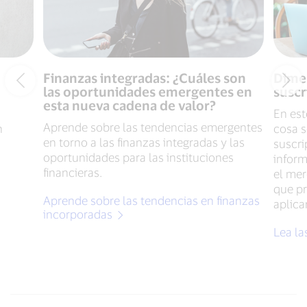
Finanzas integradas: ¿Cuáles son
Dime
las oportunidades emergentes en
suscr
esta nueva cadena de valor?
En est
Aprende sobre las tendencias emergentes
n
cosa 
en torno a las finanzas integradas y las
suscri
oportunidades para las instituciones
infor
financieras.
el mer
que pr
Aprende sobre las tendencias en finanzas
aplicar
incorporadas
Lea la