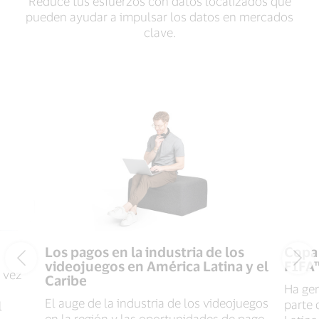
Reduce tus esfuerzos con datos localizados que
pueden ayudar a impulsar los datos en mercados
clave.
Los pagos en la industria de los
Copa 
videojuegos en América Latina y el
FIFA
 vez
Caribe
Ha gen
El auge de la industria de los videojuegos
parte 
l
en la región y las oportunidades de pago