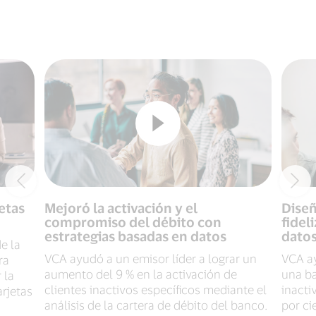
etas
Mejoró la activación y el
Dise
compromiso del débito con
fidel
estrategias basadas en datos
dato
e la
VCA ayudó a un emisor líder a lograr un
VCA ay
ra
aumento del 9 % en la activación de
una ba
 la
clientes inactivos específicos mediante el
inacti
arjetas
análisis de la cartera de débito del banco.
por ci