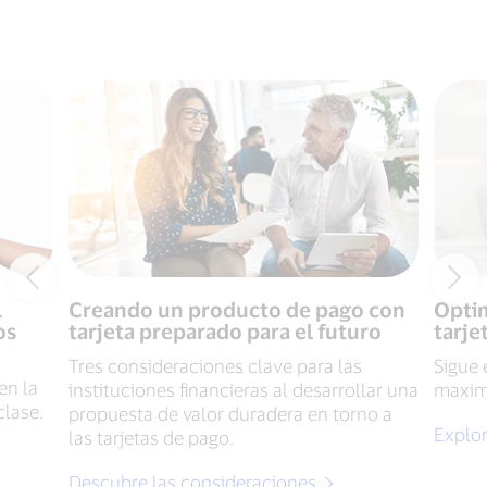
l
Creando un producto de pago con
Optim
os
tarjeta preparado para el futuro
tarje
Tres consideraciones clave para las
Sigue 
en la
instituciones financieras al desarrollar una
maximi
clase.
propuesta de valor duradera en torno a
Explor
las tarjetas de pago.
Descubre las consideraciones