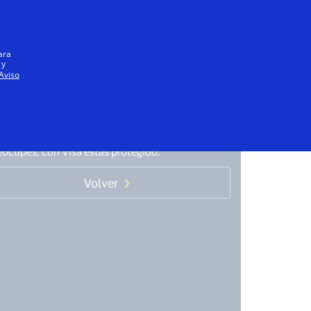
Iniciar sesión / registrarse
Todos
ara
 y
Aviso
ompra en línea
 posible que tengas ciertos temores y preguntas
erca de las cosas que deseas comprar. No te
eocupes, con Visa estás protegido.
Volver