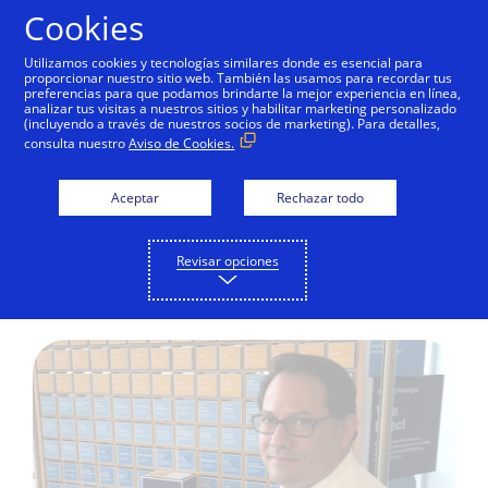
Saltar al contenido
Cookies
Utilizamos cookies y tecnologías similares donde es esencial para
proporcionar nuestro sitio web. También las usamos para recordar tus
preferencias para que podamos brindarte la mejor experiencia en línea,
analizar tus visitas a nuestros sitios y habilitar marketing personalizado
IMPACTO GLOBAL
(incluyendo a través de nuestros socios de marketing). Para detalles,
consulta nuestro
Aviso de Cookies.
¿Por qué la Banca y las
Fintech tienen un futuro
Aceptar
Rechazar todo
en común?
Revisar opciones
Rubén Salazar Genovez