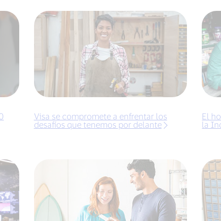
0
Visa se compromete a enfrentar los
El ho
desafíos que tenemos por delante
la In