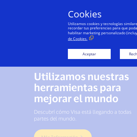
Cookies
Utilizamos cookies y tecnologías simila
recordar tus preferencias para que podamo
habilitar marketing personalizado (inclu
de Cookies.
Aceptar
Rech
Utilizamos nuestras
herramientas para
mejorar el mundo
Descubrí cómo Visa está llegando a todas
partes del mundo.