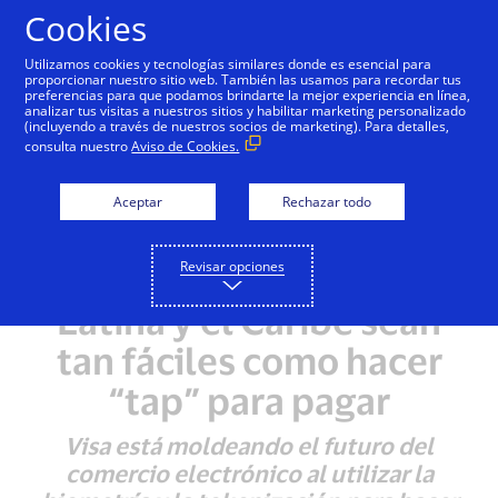
Saltar al contenido
Cookies
Utilizamos cookies y tecnologías similares donde es esencial para
proporcionar nuestro sitio web. También las usamos para recordar tus
preferencias para que podamos brindarte la mejor experiencia en línea,
analizar tus visitas a nuestros sitios y habilitar marketing personalizado
NOTAS DE PRENSA
(incluyendo a través de nuestros socios de marketing). Para detalles,
consulta nuestro
Aviso de Cookies.
Simples, rápidos,
seguros: Visa está
Aceptar
Rechazar todo
haciendo que los pagos
Revisar opciones
en línea en América
Latina y el Caribe sean
tan fáciles como hacer
“tap” para pagar
Visa está moldeando el futuro del
comercio electrónico al utilizar la