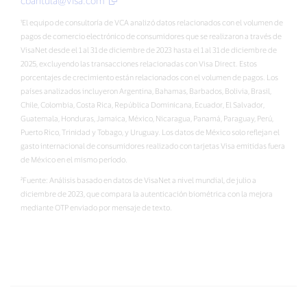
cbantula@visa.com
¹El equipo de consultoría de VCA analizó datos relacionados con el volumen de
pagos de comercio electrónico de consumidores que se realizaron a través de
VisaNet desde el 1 al 31 de diciembre de 2023 hasta el 1 al 31 de diciembre de
2025, excluyendo las transacciones relacionadas con Visa Direct. Estos
porcentajes de crecimiento están relacionados con el volumen de pagos. Los
países analizados incluyeron Argentina, Bahamas, Barbados, Bolivia, Brasil,
Chile, Colombia, Costa Rica, República Dominicana, Ecuador, El Salvador,
Guatemala, Honduras, Jamaica, México, Nicaragua, Panamá, Paraguay, Perú,
Puerto Rico, Trinidad y Tobago, y Uruguay. Los datos de México solo reflejan el
gasto internacional de consumidores realizado con tarjetas Visa emitidas fuera
de México en el mismo período.
²Fuente: Análisis basado en datos de VisaNet a nivel mundial, de julio a
diciembre de 2023, que compara la autenticación biométrica con la mejora
mediante OTP enviado por mensaje de texto.