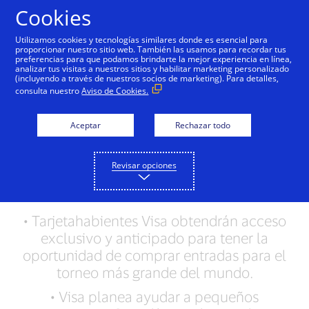
Saltar al contenido
Cookies
Utilizamos cookies y tecnologías similares donde es esencial para
proporcionar nuestro sitio web. También las usamos para recordar tus
preferencias para que podamos brindarte la mejor experiencia en línea,
Los tarjetahabientes de
analizar tus visitas a nuestros sitios y habilitar marketing personalizado
(incluyendo a través de nuestros socios de marketing). Para detalles,
Visa tienen la primera
consulta nuestro
Aviso de Cookies.
oportunidad de
Aceptar
Rechazar todo
inscribirse para obtener
entradas para la Copa
Revisar opciones
Mundial de la FIFA 26™
• Tarjetahabientes Visa obtendrán acceso
exclusivo y anticipado para tener la
oportunidad de comprar entradas para el
torneo más grande del mundo.
• Visa planea ayudar a pequeños