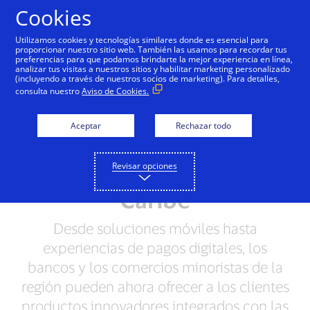
Saltar al contenido
Cookies
Utilizamos cookies y tecnologías similares donde es esencial para
proporcionar nuestro sitio web. También las usamos para recordar tus
preferencias para que podamos brindarte la mejor experiencia en línea,
analizar tus visitas a nuestros sitios y habilitar marketing personalizado
NOTAS DE PRENSA
(incluyendo a través de nuestros socios de marketing). Para detalles,
consulta nuestro
Aviso de Cookies.
Visa y HST se Asocian
para Ofrecer Soluciones
Aceptar
Rechazar todo
de Pago Innovadoras en
Revisar opciones
América Latina y el
Caribe
Desde soluciones móviles hasta
experiencias de pagos digitales, los
bancos y los comercios minoristas de la
región pueden ahora ofrecer a los clientes
productos innovadores integrados con las