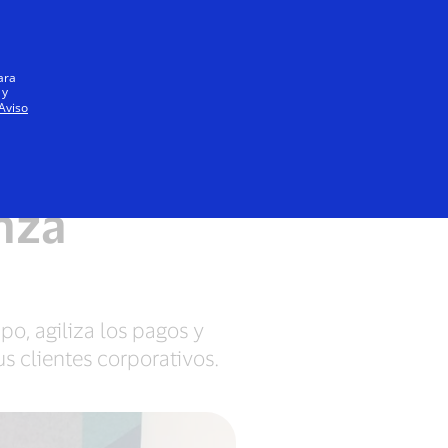
Iniciar sesión / registrarse
Todos
ara
 y
Aviso
nza
po, agiliza los pagos y
s clientes corporativos.