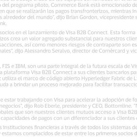
o del programa piloto, Commerce Bank está emocionado de
n que se realizarán los pagos transfronterizos, mientras i
s alrededor del mundo”, dijo Brian Gordon, vicepresidente
nk.
ocios en el lanzamiento de Visa B2B Connect. Esta forma
izos crea un valor agregado substancial para nuestros clien
nsacciones, así como menores riesgos de contraparte son es
ales”, dijo Alessandro Seralvo, director de Cornèrcard y vi
 FIS e IBM, son una parte integral de la futura escala de 
a plataforma Visa B2B Connect a sus clientes bancarios part
 utiliza el marco de código abierto Hyperledger Fabric de 
da a brindar un proceso mejorado para facilitar transaccio
 estar trabajando con Visa para acelerar la adopción de f
negocios”, dijo Rob Eberle, presidente y CEO, Bottomline. 
globales que son nuestros clientes mutuos acceso a Visa B2
capacidades de pagos con un diferenciador a sus clientes 
as instituciones financieras a través de todos los sistemas d
 y estamos complacidos de estar entre los primeros socios d