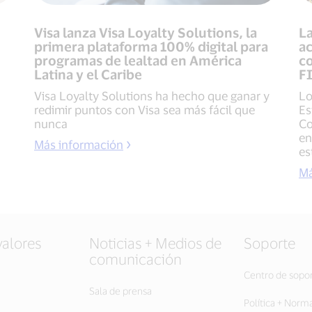
Visa lanza Visa Loyalty Solutions, la
La
primera plataforma 100% digital para
ac
programas de lealtad en América
c
Latina y el Caribe
F
Visa Loyalty Solutions ha hecho que ganar y
Lo
redimir puntos con Visa sea más fácil que
Es
nunca
Co
en
Más información
es
Má
valores
Noticias + Medios de
Soporte
comunicación
Centro de sopo
Sala de prensa
Política + Norm