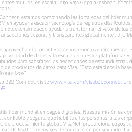
ientes mutuos, en escala”, dijo Raja Gopalakrishnan, líder 
ions.
B Connect, estamos combinando las fortalezas del líder mu
BM en ayudar a escalar tecnología de registros distribuidos
en blockchain puede ayudar a transformar el valor de las 
 transacciones seguras y transparentes globalmente”, dijo M
 aprovechando los activos de Visa –incluyendo nuestra re
y privacidad de datos, y la escala de nuestra plataforma-
ribuidos para satisfacer las necesidades de esta industria”,
lo de productos de datos para Visa. “Esto establece la base
fronterizos”.
sa B2B Connect, visite
www.visa.com/visab2bconnect
o
.
añía líder mundial en pagos digitales. Nuestra misión es c
, confiable y segura, que habilita a las personas, a las em
d de procesamiento global, VisaNet, proporciona pagos seg
más de 65,000 mensajes de transacción por segundo. La c