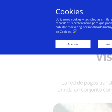
Cookies
Utilizamos cookies y tecnologías simila
recordar tus preferencias para que podamo
habilitar marketing personalizado (inclu
de Cookies.
Aceptar
Rech
Vi
La red de pagos transf
brinda un conjunto comp