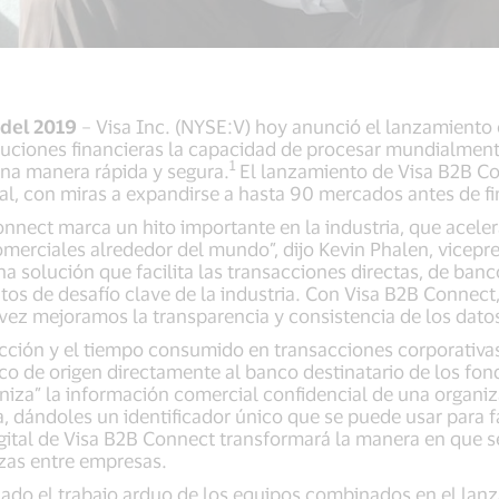
 del 2019
– Visa Inc. (NYSE:V) hoy anunció el lanzamiento 
ituciones financieras la capacidad de procesar mundialmen
1
 una manera rápida y segura.
El lanzamiento de Visa B2B C
, con miras a expandirse a hasta 90 mercados antes de fin
nnect marca un hito importante en la industria, que aceler
erciales alrededor del mundo”, dijo Kevin Phalen, vicepre
una solución que facilita las transacciones directas, de ba
ntos de desafío clave de la industria. Con Visa B2B Connec
 vez mejoramos la transparencia y consistencia de los datos
cción y el tiempo consumido en transacciones corporativas t
co de origen directamente al banco destinatario de los fon
keniza” la información comercial confidencial de una organi
 dándoles un identificador único que se puede usar para fac
igital de Visa B2B Connect transformará la manera en que 
izas entre empresas.
zado el trabajo arduo de los equipos combinados en el lan