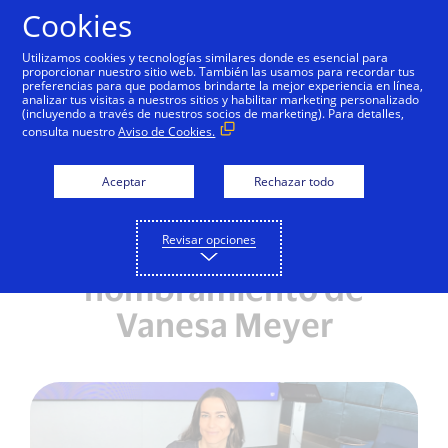
Saltar al contenido
Cookies
Utilizamos cookies y tecnologías similares donde es esencial para
proporcionar nuestro sitio web. También las usamos para recordar tus
preferencias para que podamos brindarte la mejor experiencia en línea,
analizar tus visitas a nuestros sitios y habilitar marketing personalizado
NOTAS DE PRENSA
(incluyendo a través de nuestros socios de marketing). Para detalles,
consulta nuestro
Aviso de Cookies.
Visa consolida esfuerzos
de innovación en
Aceptar
Rechazar todo
América Latina y el
Revisar opciones
Caribe con el
nombramiento de
Vanesa Meyer