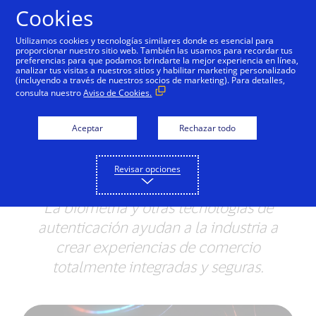
Saltar al contenido
Cookies
Utilizamos cookies y tecnologías similares donde es esencial para
proporcionar nuestro sitio web. También las usamos para recordar tus
preferencias para que podamos brindarte la mejor experiencia en línea,
analizar tus visitas a nuestros sitios y habilitar marketing personalizado
NOTAS DE PRENSA
(incluyendo a través de nuestros socios de marketing). Para detalles,
consulta nuestro
Aviso de Cookies.
Visa ID Intelligence
lleva la seguridad de los
Aceptar
Rechazar todo
pagos más allá de las
Revisar opciones
contraseñas
La biometría y otras tecnologías de
autenticación ayudan a la industria a
crear experiencias de comercio
totalmente integradas y seguras.