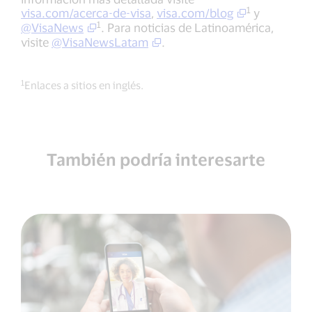
1
visa.com/acerca-de-visa
,
visa.com/blog
y
1
@VisaNews
. Para noticias de Latinoamérica,
visite
@VisaNewsLatam
.
1
Enlaces a sitios en inglés.
También podría interesarte