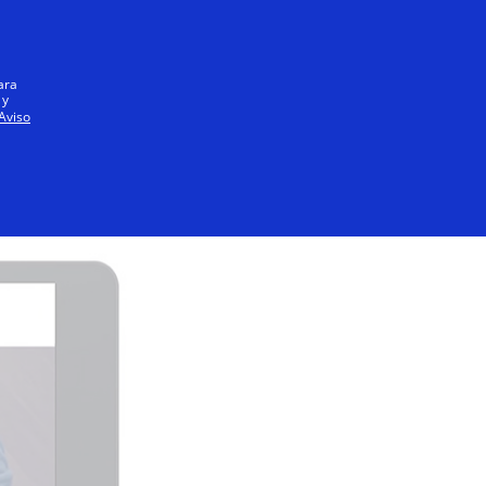
Iniciar sesión / registrarse
Todos
ara
 y
Aviso