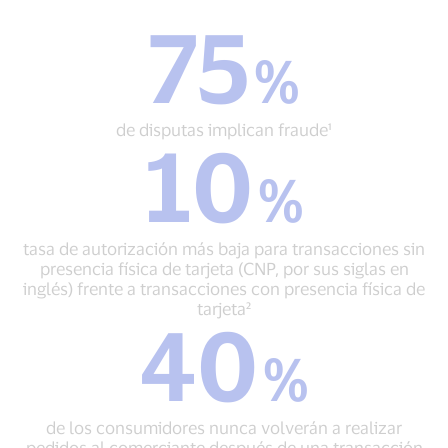
75
75
%
%
de
disputas
implican
de disputas implican fraude¹
10
fraude¹
10
%
%
tasa
de
autorización
tasa de autorización más baja para transacciones sin
más
presencia física de tarjeta (CNP, por sus siglas en
baja
inglés) frente a transacciones con presencia física de
para
tarjeta²
40
transacciones
40
sin
%
%
presencia
de
física
los
de
consumidores
tarjeta
de los consumidores nunca volverán a realizar
nunca
(CNP,
pedidos al comerciante después de una transacción