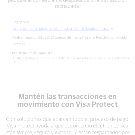
volverán
por
rechazada³
a
sus
realizar
siglas
pedidos
en
Blog de Visa:
al
inglés)
Lo que los comerciantes necesitan saber sobre el fraude amistoso
comerciante
frente
VisaNet, segundo Q2 de 2022, tarjetas de marca Visa en la Red de Visa, incluido
después
a
de
Interlink
transacciones
una
con
Investigación de Sapio 2021:
transacción
presencia
Análisis global del comportamiento del consumidor en el comercio electrónico
rechazada³
física
de
tarjeta²
Mantén las transacciones en
movimiento con Visa Protect
Con soluciones que abarcan todo el proceso de pago,
Visa Protect ayuda a que el comercio electrónico sea
más simple, seguro y exitoso. Y están respaldados por