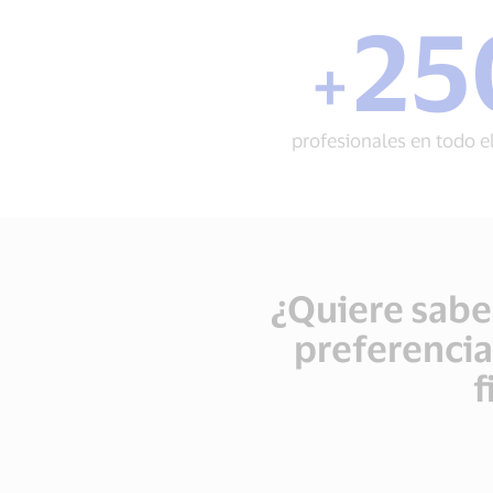
25
+
+
250
profesi
en
todo
profesionales en todo 
el
mundo
¿Quiere sabe
preferencia
f