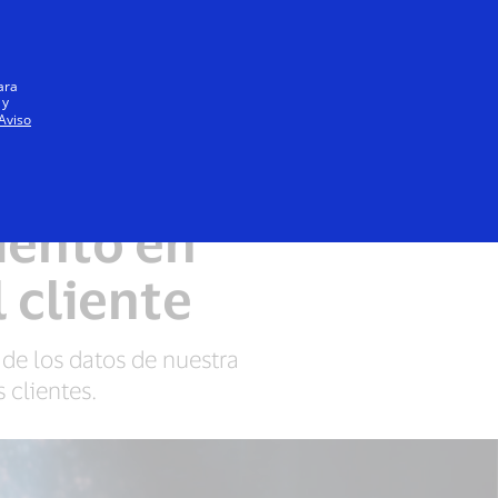
Iniciar sesión / registrarse
Todos
ara
 y
Aviso
 Services
iento en
 cliente
de los datos de nuestra
 clientes.