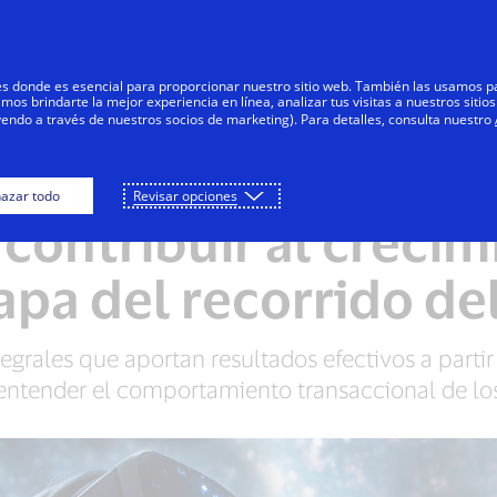
Saltar al contenido
Personas
Negocios
Innovadores
res donde es esencial para proporcionar nuestro sitio web. También las usamos p
s brindarte la mejor experiencia en línea, analizar tus visitas a nuestros sitios
yendo a través de nuestros socios de marketing). Para detalles, consulta nuestro
ciones de Marketing
azar todo
Revisar opciones
contribuir al crecim
apa del recorrido del
rales que aportan resultados efectivos a partir 
entender el comportamiento transaccional de los