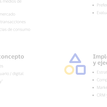
os medios de
Prefe
Evalu
 mercado
transacciones
ncias de consumo
 concepto
Impl
y ej
es
Estra
ario / digital
Compr
y"
Marke
CRM y