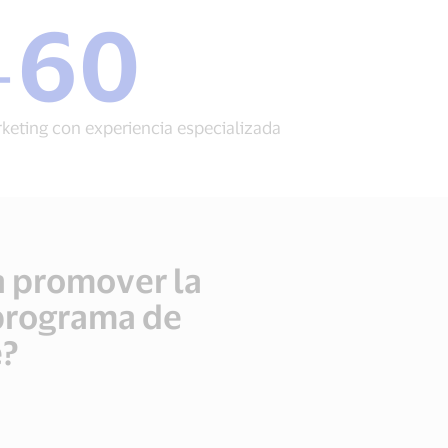
60
+
+
60
profesionales
de
marketing
keting con experiencia especializada
con
experiencia
especializada
a promover la
 programa de
e?