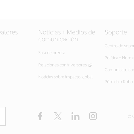
valores
Noticias + Medios de
Soporte
comunicación
Centro de sopo
Sala de prensa
Política + Norm
Relaciones con inversores
Comunícate con
Noticias sobre impacto global
Pérdida o Robo 
Facebook
Twitter
LinkedIn
Instagram
© C