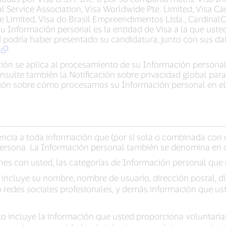
nal Service Association, Visa Worldwide Pte. Limited, Visa C
ope Limited, Visa do Brasil Empreendimentos Ltda., Cardin
e su Información personal es la entidad de Visa a la que us
ed podría haber presentado su candidatura, junto con sus da
.
ación se aplica al procesamiento de su Información person
onsulte también la Notificación sobre privacidad global par
ión sobre cómo procesamos su Información personal en el 
rencia a toda información que (por sí sola o combinada con 
persona. La Información personal también se denomina en o
ones con usted, las categorías de Información personal que
o incluye su nombre, nombre de usuario, dirección postal, 
en redes sociales profesionales, y demás información que 
sto incluye la información que usted proporciona voluntari