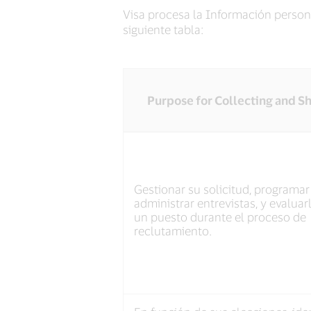
Visa procesa la Información persona
siguiente tabla:
Purpose for Collecting and S
Why
We
Collect
Personal
Gestionar su solicitud, programar
Information
administrar entrevistas, y evaluar
and
un puesto durante el proceso de
reclutamiento.
How
We
Use
It