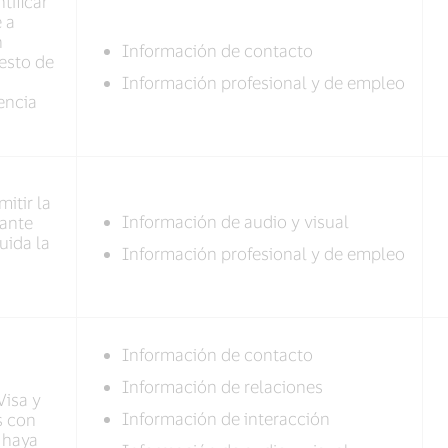
tificar
 a
n
Información de contacto
uesto de
Información profesional y de empleo
encia
itir la
Información de audio y visual
iante
uida la
Información profesional y de empleo
Información de contacto
Información de relaciones
Visa y
Información de interacción
s con
 haya