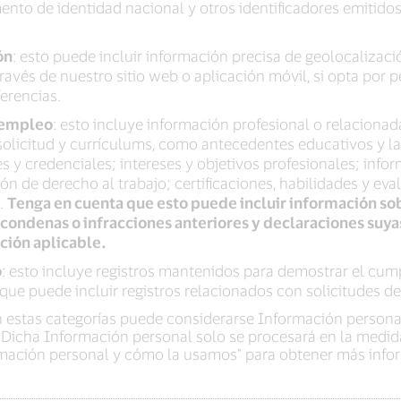
to de identidad nacional y otros identificadores emitidos
ón
: esto puede incluir información precisa de geolocalizac
través de nuestro sitio web o aplicación móvil, si opta por 
erencias.
 empleo
: esto incluye información profesional o relaciona
solicitud y currículums, como antecedentes educativos y la
s y credenciales; intereses y objetivos profesionales; info
de derecho al trabajo; certificaciones, habilidades y eval
s.
Tenga en cuenta que esto puede incluir información so
 condenas o infracciones anteriores y declaraciones suya
ción aplicable.
o
: esto incluye registros mantenidos para demostrar el cump
 que puede incluir registros relacionados con solicitudes d
n estas categorías puede considerarse Información personal
. Dicha Información personal solo se procesará en la medida
rmación personal y cómo la usamos" para obtener más info