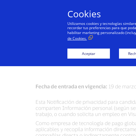
Cookies
Utilizamos cookies y tecnologías simila
recordar tus preferencias para que podamo
habilitar marketing personalizado (inclu
de Cookies.
Notif
Aceptar
Rech
Fecha de entrada en vigencia:
19 de marzo
Esta Notificación de privacidad para candida
comparten Información personal (según se 
trabajo, o cuando solicita un empleo en Vis
Como empresa de tecnología de pago globa
aplicables y recopila información directamen
compañías directa o indirectamente control