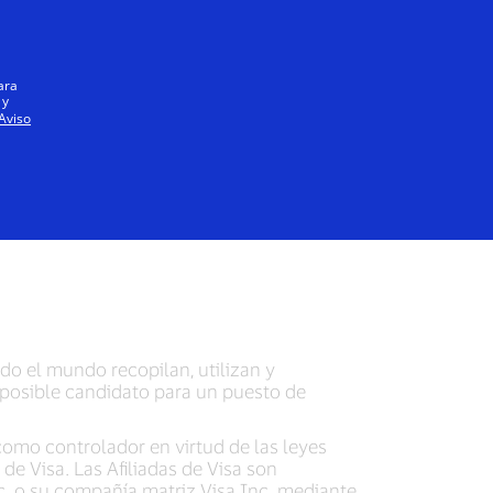
Iniciar sesión / registrarse
Todos
ara
 y
Aviso
d para
odo el mundo recopilan, utilizan y
posible candidato para un puesto de
mo controlador en virtud de las leyes
de Visa. Las Afiliadas de Visa son
c. o su compañía matriz Visa Inc. mediante