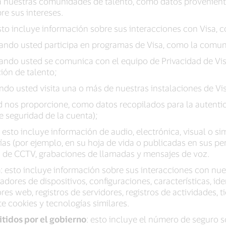
a nuestras comunidades de talento, como datos proveniente
re sus intereses.
esto incluye información sobre sus interacciones con Visa, 
ando usted participa en programas de Visa, como la comuni
ndo usted se comunica con el equipo de Privacidad de Visa
ión de talento;
ando usted visita una o más de nuestras instalaciones de Vi
 nos proporcione, como datos recopilados para la autentica
 seguridad de la cuenta);
: esto incluye información de audio, electrónica, visual o s
ías (por ejemplo, en su hoja de vida o publicadas en sus per
 de CCTV, grabaciones de llamadas y mensajes de voz.
a
: esto incluye información sobre sus interacciones con nue
icadores de dispositivos, configuraciones, características, ide
res web, registros de servidores, registros de actividades, 
 cookies y tecnologías similares.
tidos por el gobierno
: esto incluye el número de seguro so