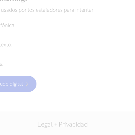
sados por los estafadores para intentar
fónica.
texto.
s.
ude digital
Legal + Privacidad