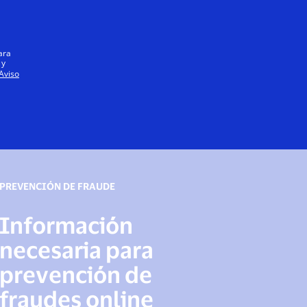
Iniciar sesión / registrarse
Todos
ara
 y
Aviso
PREVENCIÓN DE FRAUDE
Información
necesaria para
prevención de
fraudes online