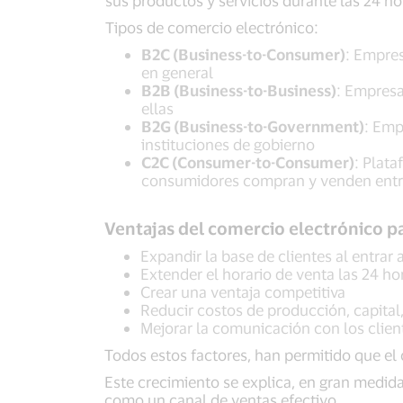
sus productos y servicios durante las 24 hor
Tipos de comercio electrónico:
B2C (Business-to-Consumer)
: Empre
en general
B2B (Business-to-Business)
: Empresa
ellas
B2G (Business-to-Government)
: Emp
instituciones de gobierno
C2C (Consumer-to-Consumer)
: Plata
consumidores compran y venden entr
Ventajas del comercio electrónico p
Expandir la base de clientes al entra
Extender el horario de venta las 24 hor
Crear una ventaja competitiva
Reducir costos de producción, capital,
Mejorar la comunicación con los clien
Todos estos factores, han permitido que el 
Este crecimiento se explica, en gran medida
como un canal de ventas efectivo.