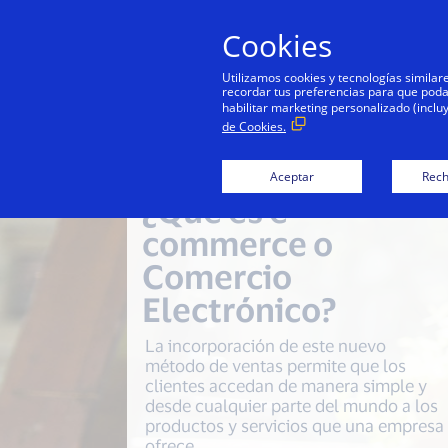
Cookies
Utilizamos cookies y tecnologías simila
recordar tus preferencias para que podamo
habilitar marketing personalizado (inclu
de Cookies.
Aceptar
Rech
¿Qué es e-
commerce o
Comercio
Electrónico?
La incorporación de este nuevo
método de ventas permite que los
clientes accedan de manera simple y
desde cualquier parte del mundo a los
productos y servicios que una empresa
ofrece.