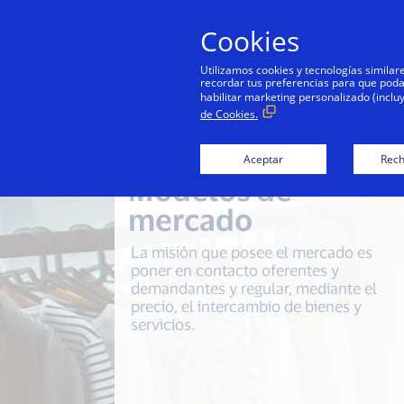
Cookies
Utilizamos cookies y tecnologías simila
recordar tus preferencias para que podamo
habilitar marketing personalizado (inclu
de Cookies.
Aceptar
Rech
Modelos de
mercado
La misión que posee el mercado es
poner en contacto oferentes y
demandantes y regular, mediante el
precio, el intercambio de bienes y
servicios.