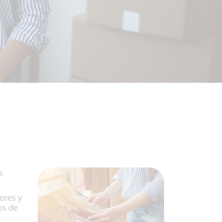
s
ores y
os de