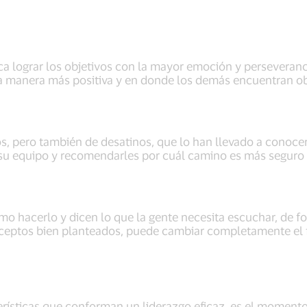
a lograr los objetivos con la mayor emoción y perseveran
 la manera más positiva y en donde los demás encuentran ob
tos, pero también de desatinos, que lo han llevado a conocer
su equipo y recomendarles por cuál camino es más seguro pa
mo hacerlo y dicen lo que la gente necesita escuchar, de f
conceptos bien planteados, puede cambiar completamente el
rísticas que conforman un liderazgo eficaz, es el momento 