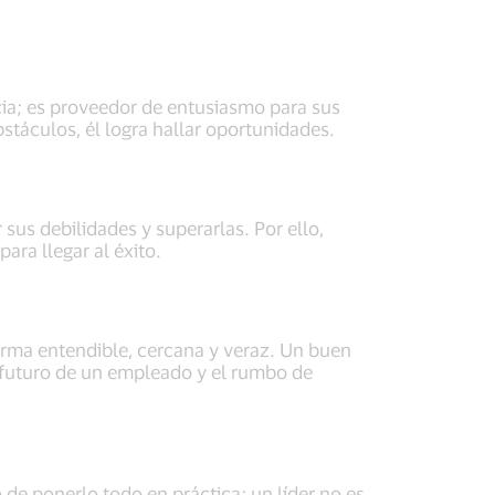
cia; es proveedor de entusiasmo para sus
stáculos, él logra hallar oportunidades.
 sus debilidades y superarlas. Por ello,
ra llegar al éxito.
orma entendible, cercana y veraz. Un buen
 futuro de un empleado y el rumbo de
de ponerlo todo en práctica; un líder no es