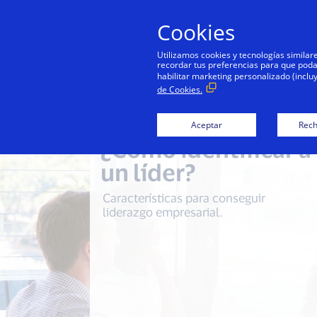
Cookies
Utilizamos cookies y tecnologías simila
recordar tus preferencias para que podamo
habilitar marketing personalizado (inclu
de Cookies.
Aceptar
Rech
¿Cómo identificar a
un líder?
Características para conseguir
liderazgo empresarial.