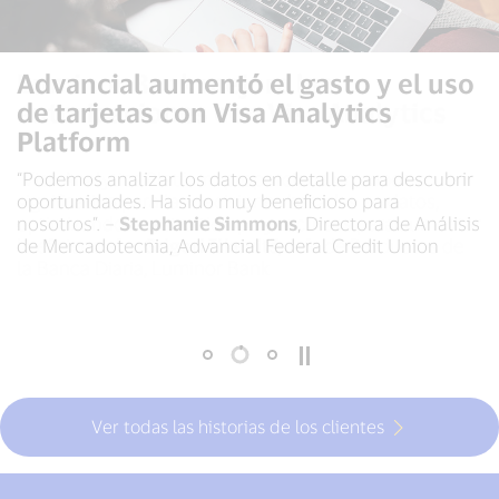
Luminor Bank mejora las
Advancial aumentó el gasto y el uso
Nationwide usa Visa Analytics
autorizaciones con Visa Analytics
de tarjetas con Visa Analytics
Platform para impulsar el
Platform
Platform
cumplimiento con PSD2 SCA
"Visa Analytics Platform proporciona un soporte
“Podemos analizar los datos en detalle para descubrir
“Los paneles fáciles de usar nos ayudan a contar
significativo para las decisiones basadas en datos,
oportunidades. Ha sido muy beneficioso para
historias de datos complejas a audiencias que no son
optimizando nuestro tiempo y recursos para aumentar
nosotros”. –
técnicas”. –
Robert Pearson
Stephanie Simmons
, Analista de
, Directora de Análisis
la eficiencia”. –
de Mercadotecnia, Advancial Federal Credit Union
Administración de Servicios de Pago, Nationwide
Grigori Ilkevitš
, Jefe de Productos de
la Banca Diaria, Luminor Bank
Building Society
Ver todas las historias de los clientes