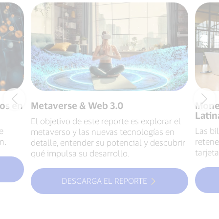
os en
Metaverse & Web 3.0
Moned
Latin
El objetivo de este reporte es explorar el
e
Las bi
metaverso y las nuevas tecnologías en
n.
retene
detalle, entender su potencial y descubrir
tarjet
qué impulsa su desarrollo.
DESCARGA EL REPORTE