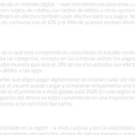
avés de un método digital —sean transferencias bancarias u
con tarjeta de crédito, con tarjeta de débito u otras opcion
nero en efectivo también usen efectivo para sus pagos. Se
o, en contraste con el 42% y el 46% de quienes reciben diner
de lo que esté comprando el consumidor, el estudio revela
as las categorías, excepto en las compras online, los pago
tudio muestra que solo el 29% de los encuestados usa efecti
 débito, o las apps.
ibe que eligen pagar digitalmente se inclinan cada vez más 
que el usuario puede cargar y almacenar virtualmente una t
odo el eCommerce a nivel global para 2024¹.En una región do
e gestión del dinero se están convirtiendo en una important
cceso a los servicios bancarios.
ralizado en la región —a nivel cultural y por la volatilid
 consumidores encuestados ahorra de alguna manera y que s