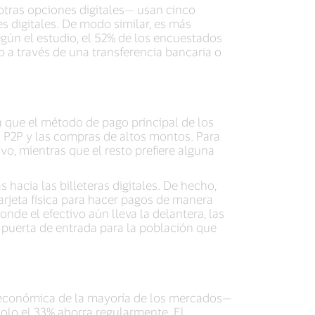
 otras opciones digitales— usan cinco
es digitales. De modo similar, es más
gún el estudio, el 52% de los encuestados
o a través de una transferencia bancaria o
 que el método de pago principal de los
s P2P y las compras de altos montos. Para
vo, mientras que el resto prefiere alguna
hacia las billeteras digitales. De hecho,
arjeta física para hacer pagos de manera
nde el efectivo aún lleva la delantera, las
e puerta de entrada para la población que
ad económica de la mayoría de los mercados—
olo el 33% ahorra regularmente. El