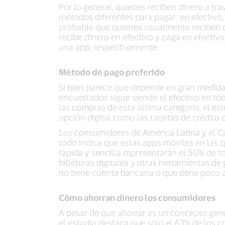
Por lo general, quienes reciben dinero a tr
métodos diferentes para pagar: en efectivo, 
probable que quienes usualmente reciben di
recibe dinero en efectivo y paga en efectiv
una app, respectivamente.
Método de pago preferido
Si bien parece que depende en gran medida 
encuestados sigue siendo el efectivo en tod
las compras de esta última categoría, el es
opción digital como las tarjetas de crédito o
Los consumidores de América Latina y el Car
todo indica que estas apps móviles en las 
rápida y sencilla representarán el 50% de t
billeteras digitales y otras herramientas d
no tiene cuenta bancaria o que tiene poco a
Cómo ahorran dinero los consumidores
A pesar de que ahorrar es un concepto gene
el estudio destaca que solo el 63% de los