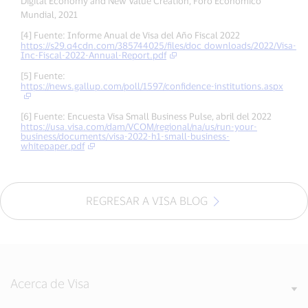
Digital Economy and New Value Creation, Foro Económico
Mundial, 2021
[4] Fuente: Informe Anual de Visa del Año Fiscal 2022
https://s29.q4cdn.com/385744025/files/doc_downloads/2022/Visa-
Inc-Fiscal-2022-Annual-Report.pdf
[5] Fuente:
https://news.gallup.com/poll/1597/confidence-institutions.aspx
[6] Fuente: Encuesta Visa Small Business Pulse, abril del 2022
https://usa.visa.com/dam/VCOM/regional/na/us/run-your-
business/documents/visa-2022-h1-small-business-
whitepaper.pdf
REGRESAR A VISA BLOG
Acerca de Visa