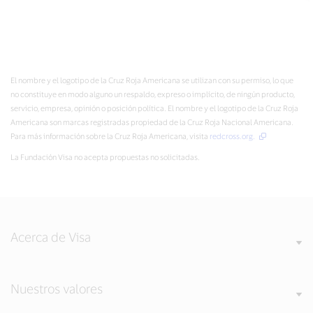
El nombre y el logotipo de la Cruz Roja Americana se utilizan con su permiso, lo que
no constituye en modo alguno un respaldo, expreso o implícito, de ningún producto,
servicio, empresa, opinión o posición política. El nombre y el logotipo de la Cruz Roja
Americana son marcas registradas propiedad de la Cruz Roja Nacional Americana.
Para más información sobre la Cruz Roja Americana, visita
redcross.org.
La Fundación Visa no acepta propuestas no solicitadas.
Acerca de Visa
Nuestros valores