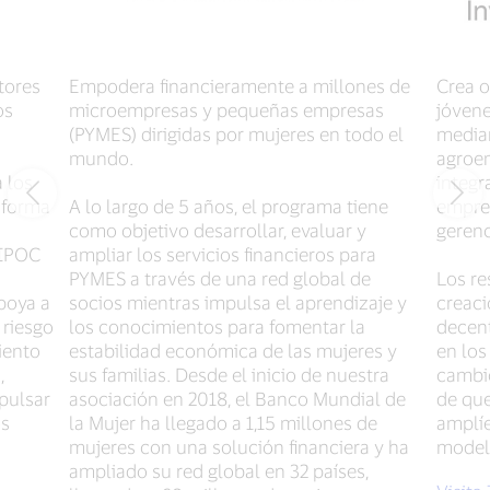
tores
Empodera financieramente a millones de
Crea 
os
microempresas y pequeñas empresas
jóvene
(PYMES) dirigidas por mujeres en todo el
median
mundo.
agroem
 los
integr
a forma
A lo largo de 5 años, el programa tiene
empres
como objetivo desarrollar, evaluar y
gerenc
BIPOC
ampliar los servicios financieros para
PYMES a través de una red global de
Los re
apoya a
socios mientras impulsa el aprendizaje y
creac
 riesgo
los conocimientos para fomentar la
decent
iento
estabilidad económica de las mujeres y
en los
,
sus familias. Desde el inicio de nuestra
cambio
mpulsar
asociación en 2018, el Banco Mundial de
de que
os
la Mujer ha llegado a 1,15 millones de
amplíe
mujeres con una solución financiera y ha
model
ampliado su red global en 32 países,