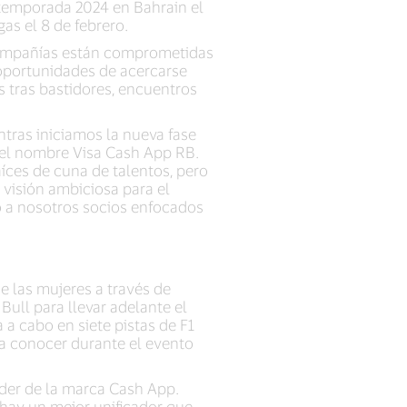
u temporada 2024 en Bahrain el
as el 8 de febrero.
 compañías están comprometidas
s oportunidades de acercarse
 tras bastidores, encuentros
ntras iniciamos la nueva fase
va el nombre Visa Cash App RB.
íces de cuna de talentos, pero
visión ambiciosa para el
o a nosotros socios enfocados
 las mujeres a través de
ull para llevar adelante el
a cabo en siete pistas de F1
 a conocer durante el evento
líder de la marca Cash App.
hay un mejor unificador que