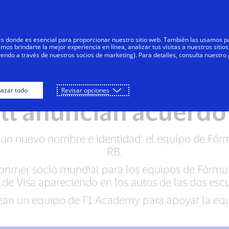
Saltar al contenido
Personas
Negocios
Innovadores
res donde es esencial para proporcionar nuestro sitio web. También las usamos p
s brindarte la mejor experiencia en línea, analizar tus visitas a nuestros sitios
yendo a través de nuestros socios de marketing). Para detalles, consulta nuestro
os equipos de Fórmu
azar todo
Revisar opciones
ll anuncian acuerdo
 un nuevo nombre e identidad: el equipo de Fó
RB.
l primer socio mundial para los equipos de Fórmu
 de Visa apareciendo en los autos de las dos escu
ean un equipo de F1 Academy para apoyar la equ