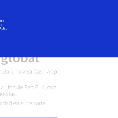
Iniciar sesión / registrarse
Todos
ara
 y
Aviso
la Uno de
 global
rmula Uno Visa Cash App
la Uno de Red Bull, con
derías.
idad en el deporte.