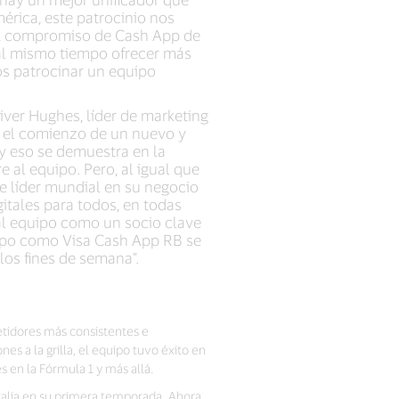
érica, este patrocinio nos
 el compromiso de Cash App de
y al mismo tiempo ofrecer más
os patrocinar un equipo
ver Hughes, líder de marketing
 el comienzo de un nuevo y
y eso se demuestra en la
al equipo. Pero, al igual que
e líder mundial en su negocio
gitales para todos, en todas
al equipo como un socio clave
uipo como Visa Cash App RB se
 los fines de semana”.
etidores más consistentes e
 a la grilla, el equipo tuvo éxito en
 en la Fórmula 1 y más allá.
Italia en su primera temporada. Ahora