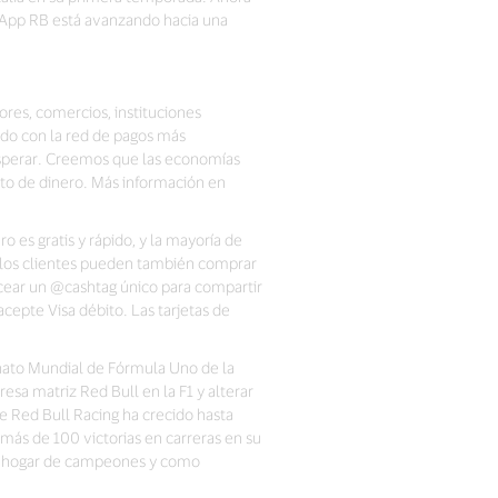
h App RB está avanzando hacia una
ores, comercios, instituciones
ndo con la red de pagos más
osperar. Creemos que las economías
to de dinero. Más información en
o es gratis y rápido, y la mayoría de
 los clientes pueden también comprar
cear un @cashtag único para compartir
cepte Visa débito. Las tarjetas de
onato Mundial de Fórmula Uno de la
sa matriz Red Bull en la F1 y alterar
le Red Bull Racing ha crecido hasta
 más de 100 victorias en carreras en su
mo hogar de campeones y como