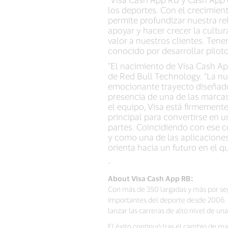
los deportes. Con el crecimien
permite profundizar nuestra r
apoyar y hacer crecer la cultu
valor a nuestros clientes. Ten
conocido por desarrollar piloto
"El nacimiento de Visa Cash Ap
de Red Bull Technology. “La n
emocionante trayecto diseñado 
presencia de una de las marca
el equipo, Visa está firmement
principal para convertirse en u
partes. Coincidiendo con ese c
y como una de las aplicacione
orienta hacia un futuro en el qu
-
About
Visa Cash App RB:
Con más de 350 largadas y más por seg
importantes del deporte desde 2006. L
lanzar las carreras de alto nivel de u
El éxito continuó tras el cambio de ma