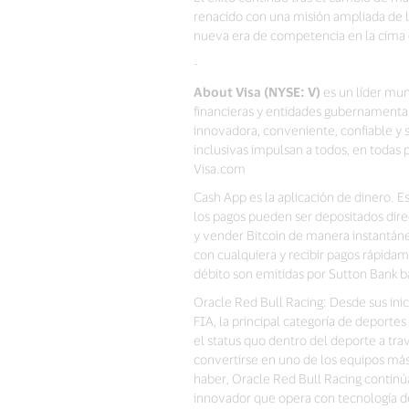
renacido con una misión ampliada de 
nueva era de competencia en la cima 
-
About Visa (NYSE: V)
es un líder mun
financieras y entidades gubernamental
innovadora, conveniente, confiable y
inclusivas impulsan a todos, en toda
Visa.com
Cash App es la aplicación de dinero. Es 
los pagos pueden ser depositados dir
y vender Bitcoin de manera instantán
con cualquiera y recibir pagos rápidam
débito son emitidas por Sutton Bank ba
Oracle Red Bull Racing: Desde sus ini
FIA, la principal categoría de deporte
el status quo dentro del deporte a tra
convertirse en uno de los equipos más 
haber, Oracle Red Bull Racing conti
innovador que opera con tecnología d