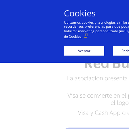
Cookies
Utilizamos cookies y tecnologías simila
recordar tus preferencias para que podamo
habilitar marketing personalizado (inclu
de Cookies.
Visa y l
Aceptar
Rech
Red Bu
La asociación presenta
Visa se convierte en e
el logo
Visa y Cash App cr