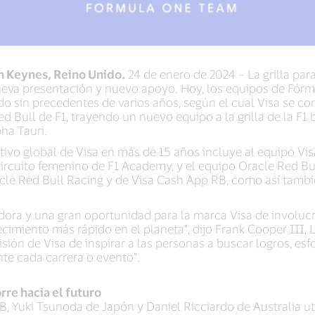
on Keynes, Reino Unido.
24 de enero de 2024 – La grilla pa
eva presentación y nuevo apoyo. Hoy, los equipos de Fórm
o sin precedentes de varios años, según el cual Visa se con
d Bull de F1, trayendo un nuevo equipo a la grilla de la F
ha Tauri.
tivo global de Visa en más de 15 años incluye al equipo Vi
ircuito femenino de F1 Academy, y el equipo Oracle Red Bull
acle Red Bull Racing y de Visa Cash App RB, como así tamb
dora y una gran oportunidad para la marca Visa de involuc
imiento más rápido en el planeta", dijo Frank Cooper III, 
 visión de Visa de inspirar a las personas a buscar logros, 
nte cada carrera o evento".
rre hacia el futuro
B, Yuki Tsunoda de Japón y Daniel Ricciardo de Australia ut