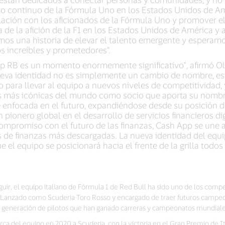
to continuo de la Fórmula Uno en los Estados Unidos de Am
elación con los aficionados de la Fórmula Uno y promover
ra de la afición de la F1 en los Estados Unidos de América 
emos una historia de elevar el talento emergente y esperam
s increíbles y prometedores”.
p RB es un momento enormemente significativo", afirmó Oli
ueva identidad no es simplemente un cambio de nombre, es
para llevar al equipo a nuevos niveles de competitividad, 
s más icónicas del mundo como socio que aporta su nombre 
e enfocada en el futuro, expandiéndose desde su posición d
n pionero global en el desarrollo de servicios financieros di
ompromiso con el futuro de las finanzas, Cash App se une 
s de finanzas más descargadas. La nueva identidad del eq
e el equipo se posicionará hacia el frente de la grilla todos
uir, el equipo italiano de Fórmula 1 de Red Bull ha sido uno de los comp
anzado como Scuderia Toro Rosso y encargado de traer futuros campeones
na generación de pilotos que han ganado carreras y campeonatos mundiales
rca del equipo en 2020 a Scuderia, con la victoria en el Gran Premio de 