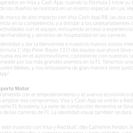
inspirados en Visa y Cash App, cuando la Fórmula 1 inicie s
de los diseños se realizará en un evento especial en Las Veg
 de marca de alto impacto con Visa Cash App RB, las dos
encia en la competencia, y a brindar a los tarjetahabiente
ctividades con el equipo, incluyendo acceso a experiencias
erchandising y servicios de hospitalidad en las carreras.
 identidad y dar la bienvenida a nuestros nuevos socios mie
 Fórmula 1”, dijo Peter Bayer, CEO del equipo que ahora lle
nueva era en el automovilismo, consistente con nuestras ra
mpetir por los más grandes premios en la F1. Tenemos una 
aurent Mekies, y nos entusiasma de gran manera tener junt
App”.
Deporte Motor
rometida con el empoderamiento y el avance económico de
a ampliar ese compromiso, Visa y Cash App se unirán a Red B
serie F1 Academy. La serie de conducción femenina se lleva 
 de las carreras de F1. La identidad visual también se dará
este trayecto con Visa y Red Bull”, dijo Catherine Ferdon, 
están dedicados a conectar personas y comunidades, y no 