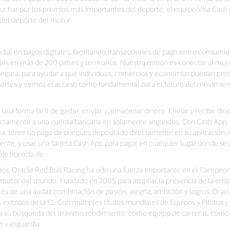
luchar por los premios más importantes del deporte, el equipo Visa Cas
del deporte del motor.
dial en pagos digitales, facilitando transacciones de pago entre consumid
es en más de 200 países y territorios. Nuestra misión es conectar al mu
 segura, para ayudar a que individuos, comercios y economías puedan pr
s partes y vemos el acceso como fundamental para el futuro del movimien
una forma fácil de gastar, enviar y almacenar dinero. Enviar y recibir diner
ectamente a una cuenta bancaria en solamente segundos. Con Cash App,
ea, tener un pago de cheques depositado directamente en su aplicación, 
ente, y usar una tarjeta Cash App para pagar en cualquier lugar donde se a
jo licencia de
cios, Oracle Red Bull Racing ha sido una fuerza importante en el Campe
s motor del mundo. Fundado en 2005 para ampliar la presencia de la empre
vés de una audaz combinación de pasión, alegría, ambición y logros, Orac
exitosos de la F1. Con múltiples títulos mundiales de Equipos y Pilotos y
núa su búsqueda del máximo rendimiento: como equipo de carreras, co
e vanguardia.