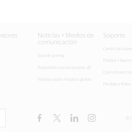
valores
Noticias + Medios de
Soporte
comunicación
Centro de sopo
Sala de prensa
Política + Norm
Relaciones con inversores
Comunícate con
Noticias sobre impacto global
Pérdida o Robo 
Facebook
Twitter
LinkedIn
Instagram
© C