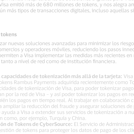
 Visa emitió más de 680 millones de tokens, y nos alegra a
n más tipos de transacciones digitales, incluso aquellas si
 tokens
anzar nuevas soluciones avanzadas para minimizar los riesgo
omercios y operadores móviles, reduciendo los pasos inneces
ermiten a Visa implementar las medidas más recientes en 
tanto a nivel de red como de institución financiera.
s capacidades de tokenización más allá de la tarjeta:
Visa 
tokens Rambus Payments adquirida recientemente como Tok
idades de tokenización de Visa, para poder tokenizar pago
n por la red de Visa – y así poder tokenizar los pagos en r
én los pagos en tiempo real. Al trabajar en colaboración 
 a ampliar la reducción del fraude y asegurar soluciones d
e ayuda a Visa a extender sus servicios de tokenización a 
ón como, por ejemplo, Turquía y China.
ión de Tokens de CyberSource:
El Servicio de Administra
 gestión de tokens para proteger los datos de pago de los cli