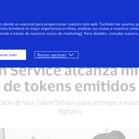
Saltar al contenido
Personas
Negocios
Innovadores
res donde es esencial para proporcionar nuestro sitio web. También las usamos p
s brindarte la mejor experiencia en línea, analizar tus visitas a nuestros sitios
yendo a través de nuestros socios de marketing). Para detalles, consulta nuestro
azar todo
Revisar opciones
NOTAS DE PRENSA
n Service alcanza mi
de tokens emitidos
sión de Visa Token Service para proteger a más 
digitales