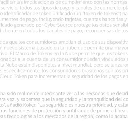
acilitar las implicaciones de cumplimiento con las normas 
servicio, todos los tipos de pago y canales de comercio, p
 identificador de token unificado (un "token de tokens") par
rumentos de pago, incluyendo tarjetas, cuentas bancarias y 
ificado generado por CyberSource protege los datos sensibl
l cliente en todos los canales de pago, recompensas de lo
ida que los consumidores amplían el uso de sus dispositiv
 un nuevo sistema basado en la nube que permite una mayor 
tivo. El Marco de Tokens en la Nube permite que los token
sionados a la cuenta de un consumidor queden vinculados a
la Nube están disponibles a nivel mundial, pero se lanzaro
e. Específicamente, los consumidores brasileños son los pr
 Cloud Token para incrementar la seguridad de los pagos 
, ha sido realmente interesante ver a las personas que deci
ra vez, y sabemos que la seguridad y la tranquilidad del 
“, añadió Koker. ”La seguridad es nuestra prioridad, y es
ras funciones de protección y antifraude de primera línea 
nuevas tecnologías a los mercados de la región, como lo aca