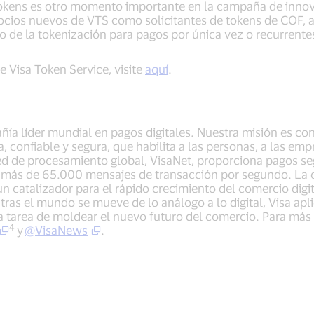
 tokens es otro momento importante en la campaña de innova
cios nuevos de VTS como solicitantes de tokens de COF, a 
o de la tokenización para pagos por única vez o recurrent
 Visa Token Service, visite
aquí
.
añía líder mundial en pagos digitales. Nuestra misión es c
, confiable y segura, que habilita a las personas, a las em
d de procesamiento global, VisaNet, proporciona pagos seg
más de 65.000 mensajes de transacción por segundo. La c
 catalizador para el rápido crecimiento del comercio digita
tras el mundo se mueve de lo análogo a lo digital, Visa apl
la tarea de moldear el nuevo futuro del comercio. Para más
4
y
@VisaNews
.