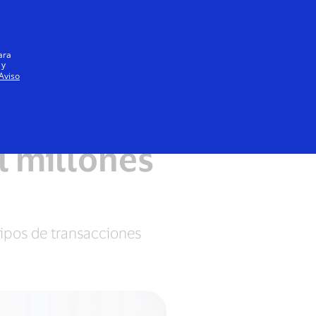
Iniciar sesión / registrarse
Todos
ara
 y
Aviso
l millones
tipos de transacciones