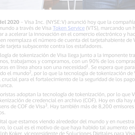
del 2020
– Visa Inc. (NYSE:V) anunció hoy que la compañía
 mundo a través de Visa
Token Service
(VTS), marcando un h
r a acelerar la innovación en el comercio electrónico y h
oken reemplaza el número de cuenta del tarjetahabiente de V
e tarjeta subyacente contra los estafadores.
logía de tokenización de Visa llega junto a la imponente tr
mos, trabajamos y compramos, con un 90% de los comprador
1
ras en línea ahora son una necesidad
. Se espera que para
2
odo el mundo
, por lo que la tecnología de tokenización de
 crucial para el fortalecimiento de la seguridad de los pago
nunca.
ristas adoptan la tecnología de tokenización, por lo que 
kenización de credencial en archivo (COF). Hoy en día ha
3
kens de COF de Visa
. Hay también más de 8,200 emisores 
os.
tal que estamos viendo alrededor del mundo y en nuestra r
uro, lo cual es el motivo de que haya habido tal aumento e
alph Koker, vicepresidente de Soluciones Digitales para Visa