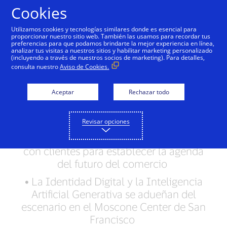
Saltar al contenido
Cookies
Utilizamos cookies y tecnologías similares donde es esencial para
proporcionar nuestro sitio web. También las usamos para recordar tus
preferencias para que podamos brindarte la mejor experiencia en línea,
Visa reinventa la tarjeta
analizar tus visitas a nuestros sitios y habilitar marketing personalizado
(incluyendo a través de nuestros socios de marketing). Para detalles,
y revela nuevos
consulta nuestro
Aviso de Cookies.
productos para la era
Aceptar
Rechazar todo
digital
Revisar opciones
•
Visa reúne a líderes de la industria en su
Visa Payments Forum, su encuentro anual
con clientes para establecer la agenda
del futuro del comercio
•
La Identidad Digital y la Inteligencia
Artificial Generativa se adueñan del
escenario en el Moscone Center de San
Francisco