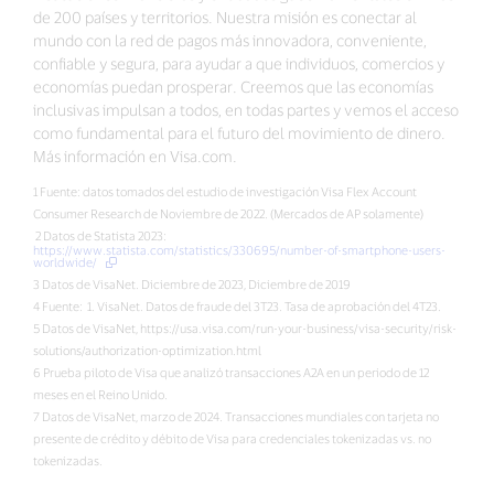
de 200 países y territorios. Nuestra misión es conectar al
mundo con la red de pagos más innovadora, conveniente,
confiable y segura, para ayudar a que individuos, comercios y
economías puedan prosperar. Creemos que las economías
inclusivas impulsan a todos, en todas partes y vemos el acceso
como fundamental para el futuro del movimiento de dinero.
Más información en Visa.com.
1 Fuente: datos tomados del estudio de investigación Visa Flex Account
Consumer Research de Noviembre de 2022. (Mercados de AP solamente)
2 Datos de Statista 2023:
https://www.statista.com/statistics/330695/number-of-smartphone-users-
worldwide/
3 Datos de VisaNet. Diciembre de 2023, Diciembre de 2019
4 Fuente: 1. VisaNet. Datos de fraude del 3T23. Tasa de aprobación del 4T23.
5 Datos de VisaNet, https://usa.visa.com/run-your-business/visa-security/risk-
solutions/authorization-optimization.html
6 Prueba piloto de Visa que analizó transacciones A2A en un periodo de 12
meses en el Reino Unido.
7 Datos de VisaNet, marzo de 2024. Transacciones mundiales con tarjeta no
presente de crédito y débito de Visa para credenciales tokenizadas vs. no
tokenizadas.