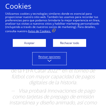
Saltar al contenido
Cookies
Utilizamos cookies y tecnologías similares donde es esencial para
proporcionar nuestro sitio web. También las usamos para recordar tus
preferencias para que podamos brindarte la mejor experiencia en línea,
Visa lleva experiencias
analizar tus visitas a nuestros sitios y habilitar marketing personalizado
(incluyendo a través de nuestros socios de marketing). Para detalles,
innovadoras de pago a la
consulta nuestro
Aviso de Cookies.
Copa Mundial de la FIFA
Aceptar
Rechazar todo
Catar 2022™
Revisar opciones
—
Más de 5.300 terminales de pago sin
contacto convierten a la
Copa Mundial
de la FIFA Catar 2022™ en
el torneo de
fútbol con mayor capacidad de pagos
digitales de la historia.
— Visa probará innovaciones de pago
como tarjetas de prepago de emisión
instantánea y diseño animado, así como