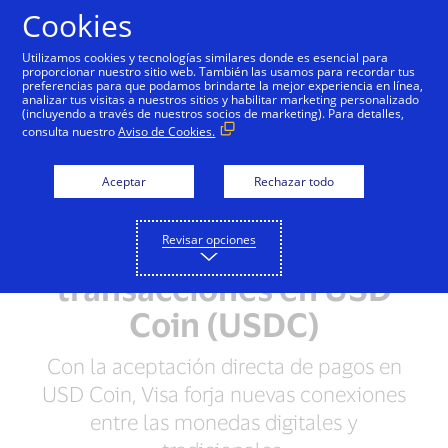
Saltar al contenido
Cookies
Utilizamos cookies y tecnologías similares donde es esencial para
proporcionar nuestro sitio web. También las usamos para recordar tus
preferencias para que podamos brindarte la mejor experiencia en línea,
analizar tus visitas a nuestros sitios y habilitar marketing personalizado
NOTAS DE PRENSA
(incluyendo a través de nuestros socios de marketing). Para detalles,
consulta nuestro
Aviso de Cookies.
Visa se convierte en la
primera de las
Aceptar
Rechazar todo
principales redes de
Revisar opciones
pago en liquidar
transacciones en USD
Coin (USDC)
Con la aceptación directa de pagos en
USD Coin, Visa forja nuevas conexiones
entre las monedas digitales y