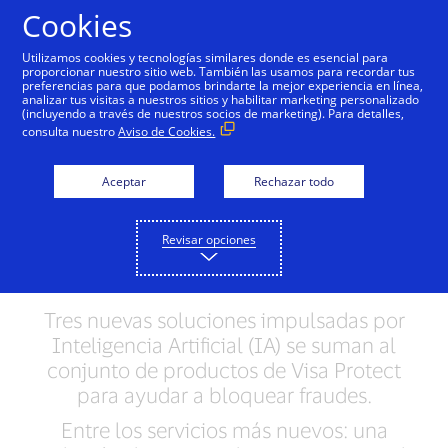
Saltar al contenido
Cookies
Utilizamos cookies y tecnologías similares donde es esencial para
proporcionar nuestro sitio web. También las usamos para recordar tus
preferencias para que podamos brindarte la mejor experiencia en línea,
El creciente negocio de
analizar tus visitas a nuestros sitios y habilitar marketing personalizado
(incluyendo a través de nuestros socios de marketing). Para detalles,
servicios de Visa
consulta nuestro
Aviso de Cookies.
incorpora nuevos
Aceptar
Rechazar todo
productos impulsados
por Inteligencia
Revisar opciones
Artificial
Tres nuevas soluciones impulsadas por
Inteligencia Artificial (IA) se suman al
conjunto de productos de Visa Protect
para ayudar a bloquear fraudes.
Entre los servicios más nuevos: una