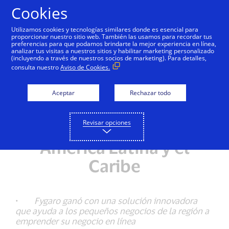
Saltar al contenido
Cookies
Utilizamos cookies y tecnologías similares donde es esencial para
proporcionar nuestro sitio web. También las usamos para recordar tus
preferencias para que podamos brindarte la mejor experiencia en línea,
analizar tus visitas a nuestros sitios y habilitar marketing personalizado
NOTAS DE PRENSA
(incluyendo a través de nuestros socios de marketing). Para detalles,
consulta nuestro
Aviso de Cookies.
La startup Fygaro de
Panamá se convierte en
Aceptar
Rechazar todo
la ganadora de Visa
Revisar opciones
Everywhere Initiative en
América Latina y el
Caribe
·
Fygaro ganó con una solución innovadora
que ayuda a los pequeños negocios de la región a
emprender su negocio en línea