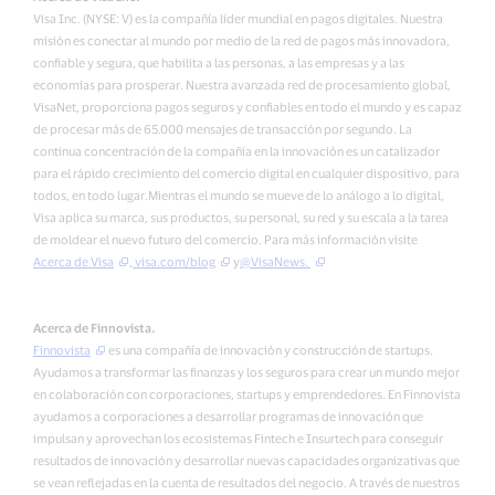
Visa Inc. (NYSE: V) es la compañía líder mundial en pagos digitales. Nuestra
misión es conectar al mundo por medio de la red de pagos más innovadora,
confiable y segura, que habilita a las personas, a las empresas y a las
economías para prosperar. Nuestra avanzada red de procesamiento global,
VisaNet, proporciona pagos seguros y confiables en todo el mundo y es capaz
de procesar más de 65.000 mensajes de transacción por segundo. La
continua concentración de la compañía en la innovación es un catalizador
para el rápido crecimiento del comercio digital en cualquier dispositivo, para
todos, en todo lugar.Mientras el mundo se mueve de lo análogo a lo digital,
Visa aplica su marca, sus productos, su personal, su red y su escala a la tarea
de moldear el nuevo futuro del comercio. Para más información visite
Acerca de Visa
,
visa.com/blog
y
@VisaNews.
Acerca de Finnovista.
Finnovista
es una compañía de innovación y construcción de startups.
Ayudamos a transformar las finanzas y los seguros para crear un mundo mejor
en colaboración con corporaciones, startups y emprendedores. En Finnovista
ayudamos a corporaciones a desarrollar programas de innovación que
impulsan y aprovechan los ecosistemas Fintech e Insurtech para conseguir
resultados de innovación y desarrollar nuevas capacidades organizativas que
se vean reflejadas en la cuenta de resultados del negocio. A través de nuestros