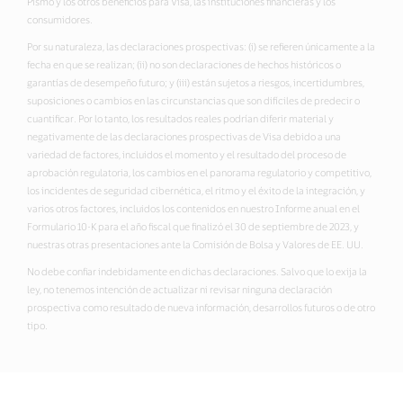
Pismo y los otros beneficios para Visa, las instituciones financieras y los
consumidores.
Por su naturaleza, las declaraciones prospectivas: (i) se refieren únicamente a la
fecha en que se realizan; (ii) no son declaraciones de hechos históricos o
garantías de desempeño futuro; y (iii) están sujetos a riesgos, incertidumbres,
suposiciones o cambios en las circunstancias que son difíciles de predecir o
cuantificar. Por lo tanto, los resultados reales podrían diferir material y
negativamente de las declaraciones prospectivas de Visa debido a una
variedad de factores, incluidos el momento y el resultado del proceso de
aprobación regulatoria, los cambios en el panorama regulatorio y competitivo,
los incidentes de seguridad cibernética, el ritmo y el éxito de la integración, y
varios otros factores, incluidos los contenidos en nuestro Informe anual en el
Formulario 10-K para el año fiscal que finalizó el 30 de septiembre de 2023, y
nuestras otras presentaciones ante la Comisión de Bolsa y Valores de EE. UU.
No debe confiar indebidamente en dichas declaraciones. Salvo que lo exija la
ley, no tenemos intención de actualizar ni revisar ninguna declaración
prospectiva como resultado de nueva información, desarrollos futuros o de otro
tipo.