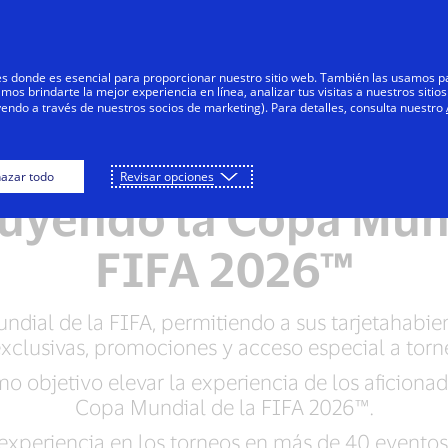
Saltar al contenido
Personas
Negocios
Innovadores
res donde es esencial para proporcionar nuestro sitio web. También las usamos p
s brindarte la mejor experiencia en línea, analizar tus visitas a nuestros sitios
yendo a través de nuestros socios de marketing). Para detalles, consulta nuestro
tiende sociedad mun
azar todo
Revisar opciones
luyendo la Copa Mun
FIFA 2026™
ndial de la FIFA, permitiendo a sus tarjetahabie
exclusivas, promociones y acceso especial a torne
mo objetivo elevar la experiencia de los aficiona
Copa Mundial de la FIFA 2026™.
 experiencia en los torneos en más de 40 eventos