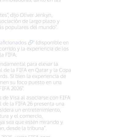
es”, dijo Oliver Jenkyn,
sociación de largo plazo y
más populares del mundo”.
 aficionados
” (disponible en
corrido y la experiencia de los
la FIFA.
fundamental para elevar la
 de la FIFA en Qatar y la Copa
ds. Si bien la experiencia de
ienen su foco puesto en una
FIFA 2026”.
s de Visa al asociarse con FIFA
l de la FIFA 26 presenta una
sidera un entretenimiento,
tura y el comercio,
, ya sea que estén mirando y
, desde la tribuna".
2026, visite FIFA.com.