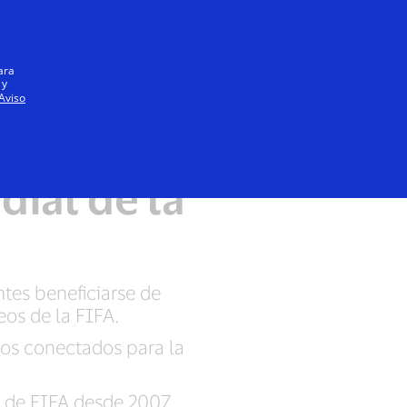
Iniciar sesión / registrarse
Todos
ara
 y
Aviso
dial con
dial de la
ntes beneficiarse de
os de la FIFA.
dos conectados para la
 de FIFA desde 2007.