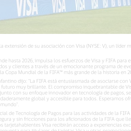
a extensión de su asociación con Visa (NYSE: V), un líder m
de hasta 2026, impulsa los esfuerzos de Visa y FIFA para el
ados y clientes a través de un emocionante programa de eve
 la Copa Mundial de la FIFA™ más grande de la historia en 2
nfantino dijo: "La FIFA está entusiasmada de asociarse con V
 futuro muy brillante. El compromiso inquebrantable de Vis
 junto con su enfoque innovador en tecnología de pagos, se 
erdaderamente global y accesible para todos. Esperamos 
l mundo".
icial de Tecnología de Pagos para las actividades de la FIFA
ura y sin fricciones para los aficionados de la FIFA que lle
s tarjetahabientes Visa recibirán acceso a experiencias excl
preventa para titulares de tarjetas Visa y otras promocione