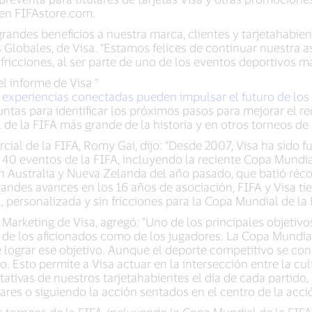
 en FIFAstore.com.
randes beneficios a nuestra marca, clientes y tarjetahabient
Globales, de Visa. “Estamos felices de continuar nuestra a
 fricciones, al ser parte de uno de los eventos deportivos 
 informe de Visa “
s experiencias conectadas pueden impulsar el futuro de los
juntas para identificar los próximos pasos para mejorar el re
de la FIFA más grande de la historia y en otros torneos de 
rcial de la FIFA, Romy Gai, dijo: “Desde 2007, Visa ha sido 
40 eventos de la FIFA, incluyendo la reciente Copa Mundial
 Australia y Nueva Zelanda del año pasado, que batió récor
grandes avances en los 16 años de asociación, FIFA y Visa t
, personalizada y sin fricciones para la Copa Mundial de la 
Marketing de Visa, agregó: "Uno de los principales objetivo
o de los aficionados como de los jugadores. La Copa Mundia
 lograr ese objetivo. Aunque el deporte competitivo se con
 Esto permite a Visa actuar en la intersección entre la cul
ativas de nuestros tarjetahabientes el día de cada partido
s o siguiendo la acción sentados en el centro de la acción
 torneos de la FIFA, incluyendo la Copa Mundial de la FIFA 