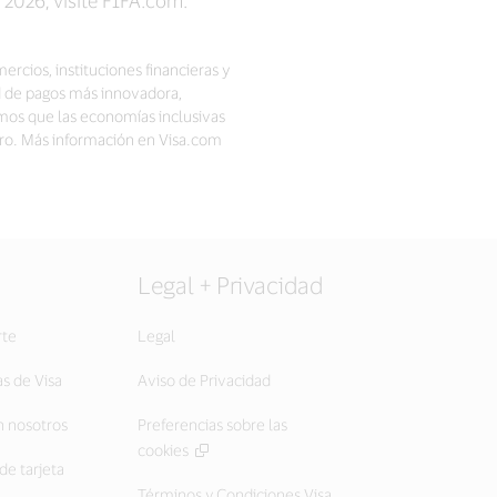
ercios, instituciones financieras y
d de pagos más innovadora,
mos que las economías inclusivas
ro. Más información en Visa.com
Legal + Privacidad
rte
Legal
as de Visa
Aviso de Privacidad
 nosotros
Preferencias sobre las
cookies
de tarjeta
Términos y Condiciones Visa