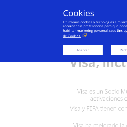
Cookies
Utilizamos cookies y tecnologías simila
recordar tus preferencias para que podamo
habilitar marketing personalizado (inclu
de Cookies.
FIFA ex
Aceptar
Rech
Visa, inc
Visa es un Socio Mu
activaciones 
Visa y FIFA tienen co
Visa ha mejorado la