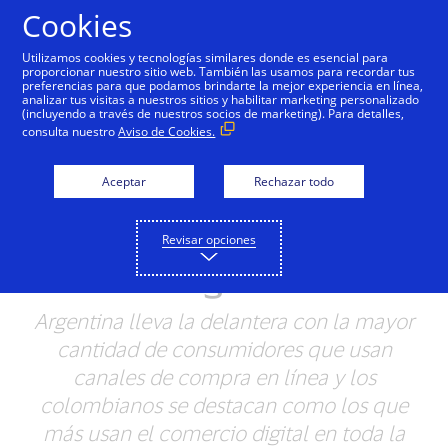
Saltar al contenido
Cookies
Utilizamos cookies y tecnologías similares donde es esencial para
proporcionar nuestro sitio web. También las usamos para recordar tus
preferencias para que podamos brindarte la mejor experiencia en línea,
Cuatro de cada diez
analizar tus visitas a nuestros sitios y habilitar marketing personalizado
(incluyendo a través de nuestros socios de marketing). Para detalles,
consumidores de Visa en
consulta nuestro
Aviso de Cookies.
América Latina y el
Aceptar
Rechazar todo
Caribe son usuarios
activos del comercio
Revisar opciones
digital
Argentina lleva la delantera con la mayor
cantidad de consumidores que usan
canales de compra en línea y los
colombianos se destacan como los que
más usan el comercio digital en toda la