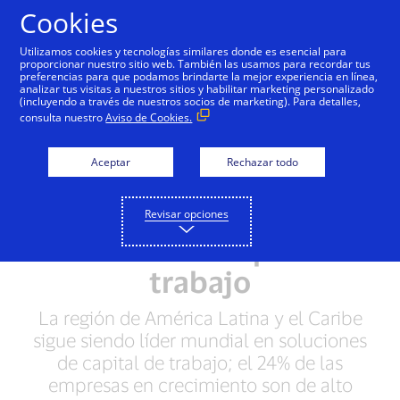
Saltar al contenido
Cookies
Utilizamos cookies y tecnologías similares donde es esencial para
proporcionar nuestro sitio web. También las usamos para recordar tus
preferencias para que podamos brindarte la mejor experiencia en línea,
El Índice de Capital de
analizar tus visitas a nuestros sitios y habilitar marketing personalizado
(incluyendo a través de nuestros socios de marketing). Para detalles,
Trabajo de Visa de
consulta nuestro
Aviso de Cookies.
empresas en
Aceptar
Rechazar todo
crecimiento revela
aumento de 300% en la
Revisar opciones
eficiencia de capital de
trabajo
La región de América Latina y el Caribe
sigue siendo líder mundial en soluciones
de capital de trabajo; el 24% de las
empresas en crecimiento son de alto